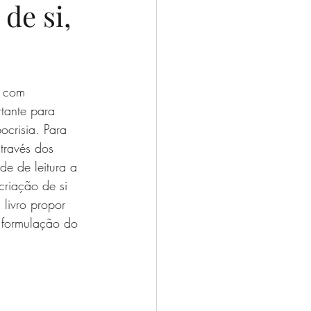
de si,
, com 
tante para 
ocrisia. Para 
través dos 
e de leitura a 
criação de si 
 livro propor 
a formulação do 