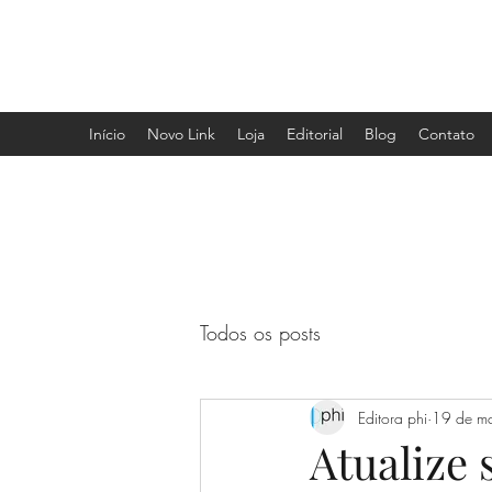
EDITORA PHI
Início
Novo Link
Loja
Editorial
Blog
Contato
Todos os posts
Editora phi
19 de m
Atualize 