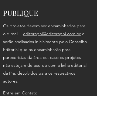
PUBLIQUE
Os projetos devem ser encaminhados para
o e-mail
editoraphi@editoraphi.com.br
e
serão analisados inicialmente pelo Conselho
Editorial que os encaminharão para
pareceristas da área ou, caso os projetos
não estejam de acordo com a linha editorial
da Phi, devolvidos para os respectivos
autores.
Entre em Contato
Política de Troca, Devolução e Reembolso