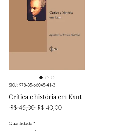
SKU: 978-85-66045-41-3
Crítica e história em Kant
Preço
Preço
 R$ 45,00 
R$ 40,00
normal
promocional
Quantidade
*