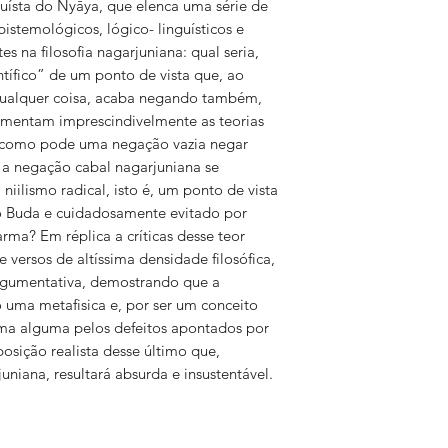
nduísta do Nyāya, que elenca uma série de
pistemológicos, lógico- linguísticos e
s na filosofia nagarjuniana: qual seria,
tífico” de um ponto de vista que, ao
 qualquer coisa, acaba negando também,
damentam imprescindivelmente as teorias
 como pode uma negação vazia negar
 a negação cabal nagarjuniana se
niilismo radical, isto é, um ponto de vista
o Buda e cuidadosamente evitado por
rma? Em réplica a críticas desse teor
versos de altíssima densidade filosófica,
argumentativa, demostrando que a
 uma metafisica e, por ser um conceito
rma alguma pelos defeitos apontados por
posição realista desse último que,
uniana, resultará absurda e insustentável.