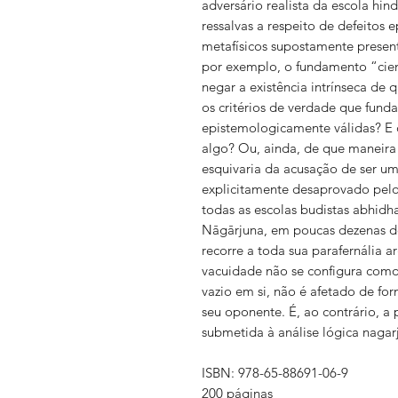
adversário realista da escola hi
ressalvas a respeito de defeitos e
metafísicos supostamente presente
por exemplo, o fundamento “cien
negar a existência intrínseca de
os critérios de verdade que fun
epistemologicamente válidas? E
algo? Ou, ainda, de que maneira
esquivaria da acusação de ser um 
explicitamente desaprovado pel
todas as escolas budistas abhidha
Nāgārjuna, em poucas dezenas de 
recorre a toda sua parafernália 
vacuidade não se configura como
vazio em si, não é afetado de fo
seu oponente. É, ao contrário, a 
submetida à análise lógica nagarj
ISBN: 978-65-88691-06-9
200 páginas