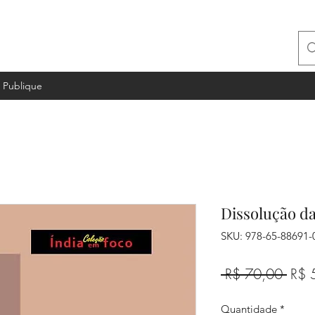
Publique
Dissolução da
SKU: 978-65-88691-
Preç
 R$ 70,00 
R$ 
norm
Quantidade
*