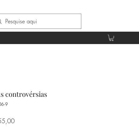
s controvérsias
06-9
o
Preço
55,00
al
promocional