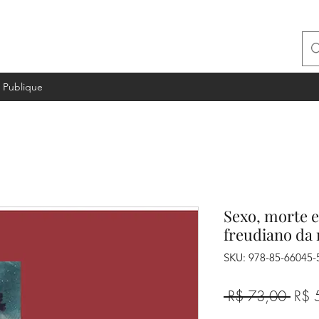
Publique
Sexo, morte e
freudiano da
SKU: 978-85-66045-
Preç
 R$ 73,00 
R$ 
norm