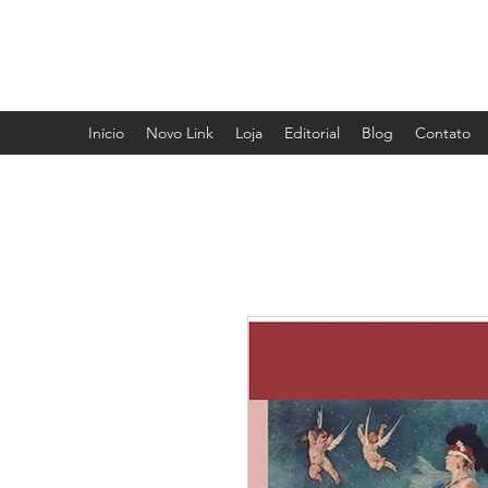
EDITORA PHI
Início
Novo Link
Loja
Editorial
Blog
Contato