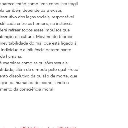
 aparece então como uma conquista frágil
ela também depende para existir.
estrutivo dos laços sociais, responsável
stificada entre os homens, na instância
erá refrear todos esses impulsos que
enção da cultura. Movimento teórico
a inevitabilidade do mal que está ligado à
indivíduo e a influência determinante
ade humana.
o é examinar como as pulsões sexuais
alidade, além de o modo pelo qual Freud
to dissolutivo da pulsão de morte, que
uição da humanidade, como sendo o
imento da consciência moral.