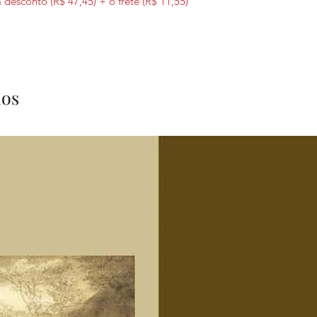
desconto (R$ 47,45) + o frete (R$ 11,55)
dos