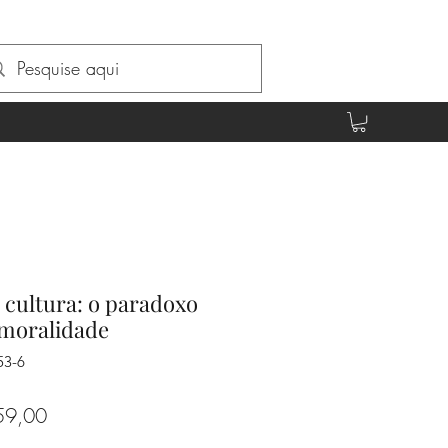
 cultura: o paradoxo
 moralidade
53-6
o
Preço
59,00
al
promocional