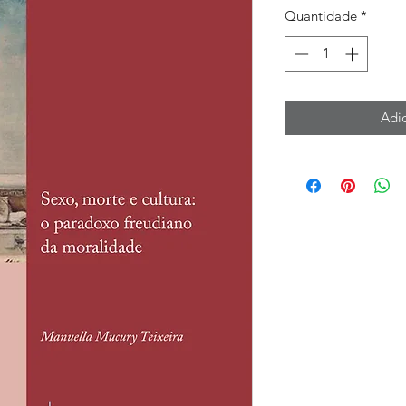
Quantidade
*
Adic