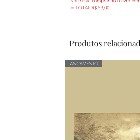
Você está comprando o livro com 
= TOTAL R$ 59,00
Produtos relaciona
LANÇAMENTO